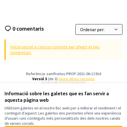
0 comentaris
Inicia sessió o crea un compte per afegir el teu
comentari.
Referència: santfruitos-PROP-2021-06-11916
Versió 3
(de 3)
veure altres versions
Verifica l'empremta digital
Informació sobre les galetes que es fan servir a
aquesta pàgina web
Termes i condicions d'ús
Configuració de les galetes
Utilitzem galetes en el nostre lloc web per a millorar el rendiment i el
Sant Fruitós de Bages Participa a X
Sant Fruitós de Bages Participa a Facebook
Sant Fruitós de Bages Participa a Instagram
Sant Fruitós de Bages Participa a YouTube
contingut d'aquest. Les galetes ens permeten oferir una experiència
d'usuari i uns continguts més personalitzats des dels nostres canals
(Enllaç extern)
(Enllaç extern)
(Enllaç extern)
(Enllaç extern)
Català
de xarxes socials.
Triar la llengua
Elegir el idioma
Choose language