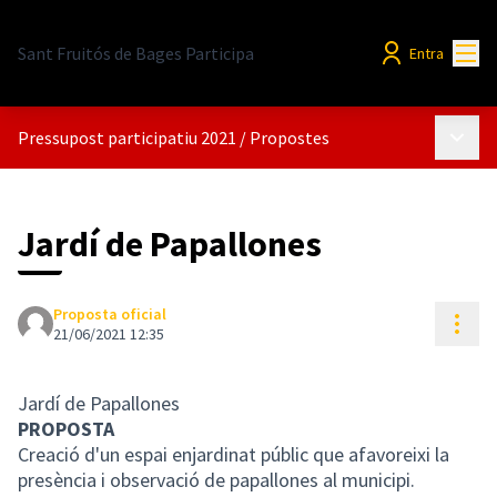
Menú
Sant Fruitós de Bages Participa
Entra
Menú p
Pressupost participatiu 2021
/
Propostes
Jardí de Papallones
Proposta oficial
Cont
21/06/2021 12:35
Jardí de Papallones
PROPOSTA
Creació d'un espai enjardinat públic que afavoreixi la
presència i observació de papallones al municipi.