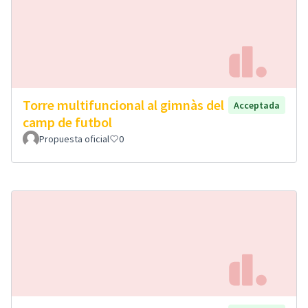
Torre multifuncional al gimnàs del
Acceptada
camp de futbol
Propuesta oficial
0