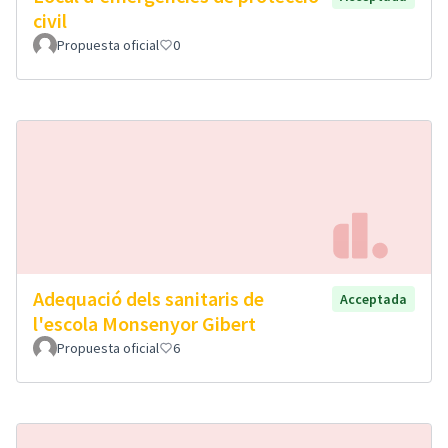
civil
Propuesta oficial
0
Adequació dels sanitaris de
Acceptada
l'escola Monsenyor Gibert
Propuesta oficial
6