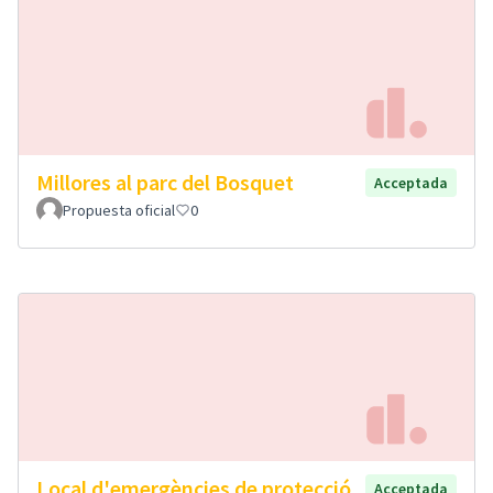
Millores al parc del Bosquet
Acceptada
Propuesta oficial
0
Local d'emergències de protecció
Acceptada