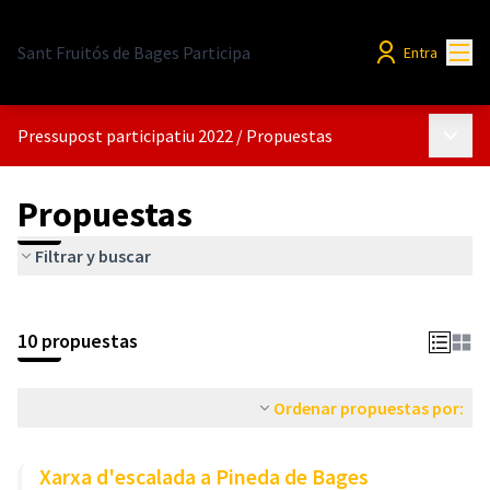
Menú
Sant Fruitós de Bages Participa
Entra
Menú p
Pressupost participatiu 2022
/
Propuestas
Propuestas
Filtrar y buscar
10 propuestas
Ordenar propuestas por:
Xarxa d'escalada a Pineda de Bages