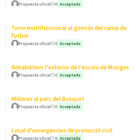
Propuesta oficial
0
Acceptada
Torre multifuncional al gimnàs del camp de
futbol
Propuesta oficial
0
Acceptada
Rehabilitem l'exterior de l'escola de Monges
Propuesta oficial
0
Acceptada
Millores al parc del Bosquet
Propuesta oficial
0
Acceptada
Local d'emergències de protecció civil
Propuesta oficial
0
Acceptada