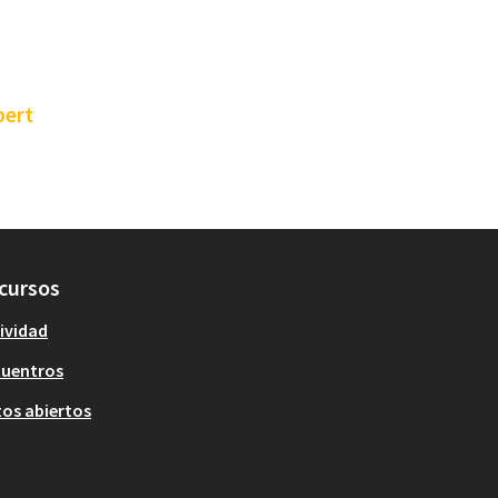
bert
cursos
ividad
cuentros
os abiertos