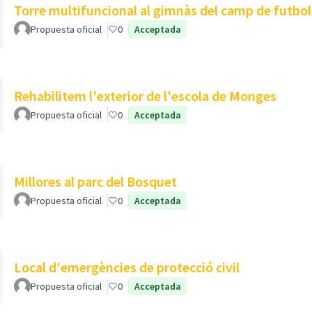
Torre multifuncional al gimnàs del camp de futbol
Propuesta oficial
0
Acceptada
Rehabilitem l'exterior de l'escola de Monges
Propuesta oficial
0
Acceptada
Millores al parc del Bosquet
Propuesta oficial
0
Acceptada
Local d'emergències de protecció civil
Propuesta oficial
0
Acceptada