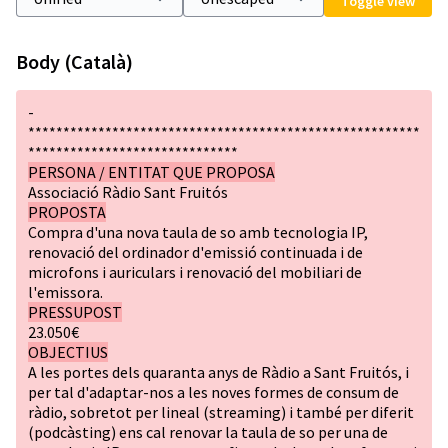
Toggle view
Body (Català)
-
********************************************************
******************************
PERSONA / ENTITAT QUE PROPOSA
Associació Ràdio Sant Fruitós
PROPOSTA
Compra d'una nova taula de so amb tecnologia IP,
renovació del ordinador d'emissió continuada i de
microfons i auriculars i renovació del mobiliari de
l'emissora.
PRESSUPOST
23.050€
OBJECTIUS
A les portes dels quaranta anys de Ràdio a Sant Fruitós, i
per tal d'adaptar-nos a les noves formes de consum de
ràdio, sobretot per lineal (streaming) i també per diferit
(podcàsting) ens cal renovar la taula de so per una de