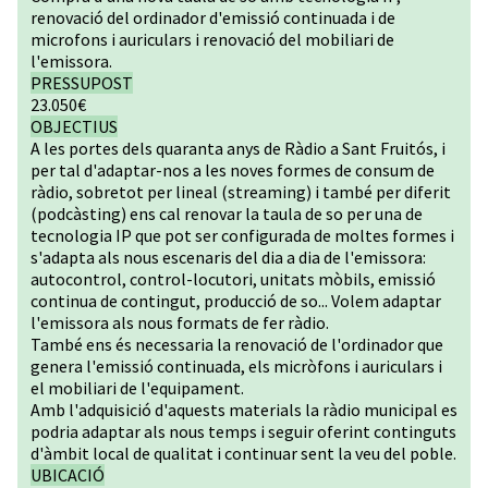
renovació del ordinador d'emissió continuada i de
microfons i auriculars i renovació del mobiliari de
l'emissora.
PRESSUPOST
23.050€
OBJECTIUS
A les portes dels quaranta anys de Ràdio a Sant Fruitós, i
per tal d'adaptar-nos a les noves formes de consum de
ràdio, sobretot per lineal (streaming) i també per diferit
(podcàsting) ens cal renovar la taula de so per una de
tecnologia IP que pot ser configurada de moltes formes i
s'adapta als nous escenaris del dia a dia de l'emissora:
autocontrol, control-locutori, unitats mòbils, emissió
continua de contingut, producció de so... Volem adaptar
l'emissora als nous formats de fer ràdio.
També ens és necessaria la renovació de l'ordinador que
genera l'emissió continuada, els micròfons i auriculars i
el mobiliari de l'equipament.
Amb l'adquisició d'aquests materials la ràdio municipal es
podria adaptar als nous temps i seguir oferint continguts
d'àmbit local de qualitat i continuar sent la veu del poble.
UBICACIÓ