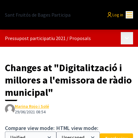
Mai
Sant Fruitós de Bages Participa
Log in
Main 
Pressupost participatiu 2021
/
Proposals
Changes at "Digitalització i
millores a l'emissora de ràdio
municipal"
Marina Rojo i Solé
29/06/2021 08:54
Compare view mode:
HTML view mode: