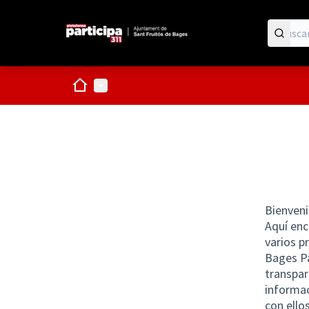
Inicio
Menú principal
Bienveni
Aquí enc
varios p
Bages Pa
transpar
informac
con ello