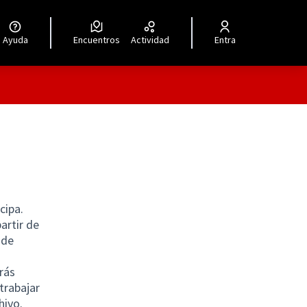
Ayuda
Encuentros
Actividad
Entra
cipa.
artir de
 de
rás
trabajar
hivo.