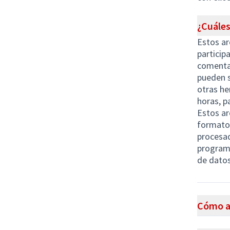
¿Cuáles
Estos ar
particip
comentar
pueden se
otras he
horas, p
Estos ar
formato 
procesad
programa
de datos
Cómo ab