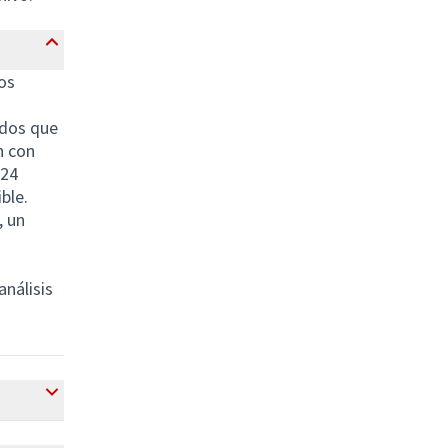
os
ados que
n con
 24
ble.
, un
análisis