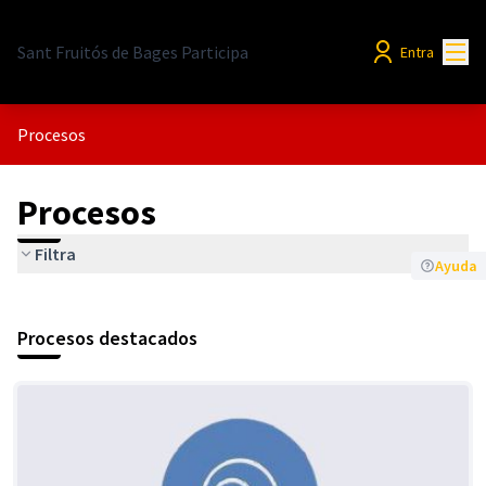
Menú
Sant Fruitós de Bages Participa
Entra
Procesos
Procesos
Filtra
Ayuda
Procesos destacados