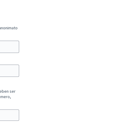
 anonimato
deben ser
úmero,