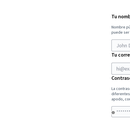
hi@examp
Tu nomb
Nombre púb
puede ser
Tu corr
Contras
La contras
diferentes
apodo, cor