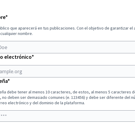
le.org
Obligatorio
re
*
lico que aparecerá en tus publicaciones. Con el objetivo de garantizar el
 cualquier nombre.
Obligatorio
eo electrónico
*
Obligatorio
eña
*
eña debe tener al menos 10 caracteres, de estos, al menos 5 caracteres 
, no deben ser demasiado comunes (e. 123456) y debe ser diferente del n
reo electrónico y del dominio de la plataforma.