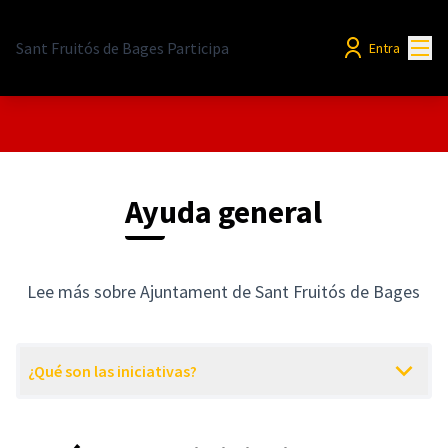
Menú
Sant Fruitós de Bages Participa
Entra
Ayuda general
Lee más sobre Ajuntament de Sant Fruitós de Bages
¿Qué son las iniciativas?